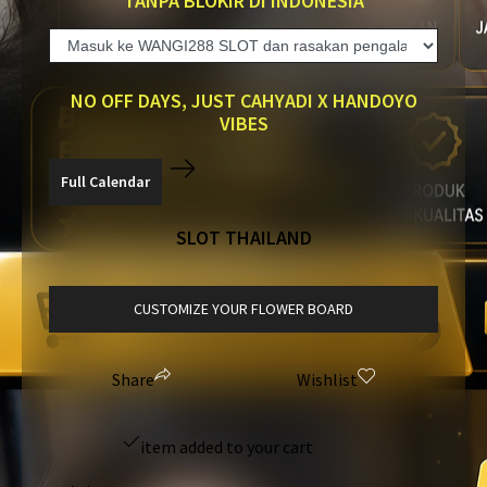
TANPA BLOKIR DI INDONESIA
NO OFF DAYS, JUST CAHYADI X HANDOYO
VIBES
SLOT THAILAND
CUSTOMIZE YOUR FLOWER BOARD
Share
Wishlist
item added to your cart