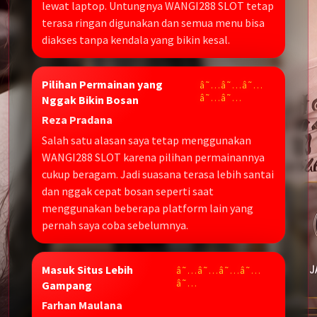
lewat laptop. Untungnya WANGI288 SLOT tetap
terasa ringan digunakan dan semua menu bisa
diakses tanpa kendala yang bikin kesal.
Pilihan Permainan yang
â˜…â˜…â˜…
â˜…â˜…
Nggak Bikin Bosan
Reza Pradana
Salah satu alasan saya tetap menggunakan
WANGI288 SLOT karena pilihan permainannya
cukup beragam. Jadi suasana terasa lebih santai
dan nggak cepat bosan seperti saat
menggunakan beberapa platform lain yang
pernah saya coba sebelumnya.
Masuk Situs Lebih
â˜…â˜…â˜…â˜…
â˜…
Gampang
Farhan Maulana