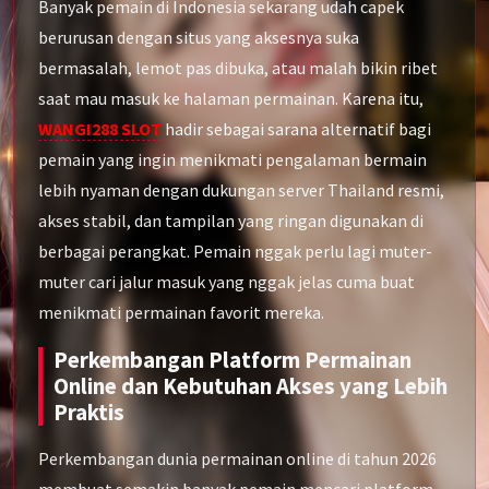
Banyak pemain di Indonesia sekarang udah capek
berurusan dengan situs yang aksesnya suka
bermasalah, lemot pas dibuka, atau malah bikin ribet
saat mau masuk ke halaman permainan. Karena itu,
WANGI288 SLOT
hadir sebagai sarana alternatif bagi
pemain yang ingin menikmati pengalaman bermain
lebih nyaman dengan dukungan server Thailand resmi,
akses stabil, dan tampilan yang ringan digunakan di
berbagai perangkat. Pemain nggak perlu lagi muter-
muter cari jalur masuk yang nggak jelas cuma buat
menikmati permainan favorit mereka.
Perkembangan Platform Permainan
Online dan Kebutuhan Akses yang Lebih
Praktis
Perkembangan dunia permainan online di tahun 2026