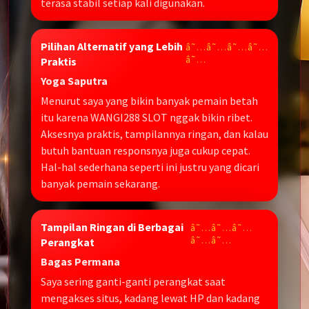
terasa stabil setiap kali digunakan.
Pilihan Alternatif yang Lebih
â˜…â˜…â˜…â˜…
â˜…
Praktis
Yoga Saputra
Menurut saya yang bikin banyak pemain betah
itu karena WANGI288 SLOT nggak bikin ribet.
Aksesnya praktis, tampilannya ringan, dan kalau
butuh bantuan responsnya juga cukup cepat.
Hal-hal sederhana seperti ini justru yang dicari
banyak pemain sekarang.
Tampilan Ringan di Berbagai
â˜…â˜…â˜…
â˜…â˜…
Perangkat
Bagas Permana
Saya sering ganti-ganti perangkat saat
mengakses situs, kadang lewat HP dan kadang