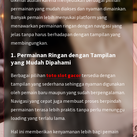
dikenal adalah karena menyediakan berbagai pilihan
permainan yang mudah diakses dan nyaman dimainkan.
Banyak pemain lebih menyukai platform yang
menawarkan permainan ringan dengan navigasi yang
jelas tanpa harus berhadapan dengan tampilan yang
membingungkan.
1. Permainan Ringan dengan Tampilan
yang Mudah Dipahami
Berbagai pilihan
toto slot gacor
tersedia dengan
tampilan yang sederhana sehingga nyaman digunakan
oleh pemain baru maupun yang sudah berpengalaman.
Navigasi yang cepat juga membuat proses berpindah
permainan terasa lebih praktis tanpa perlu menunggu
loading yang terlalu lama.
Hal ini memberikan kenyamanan lebih bagi pemain