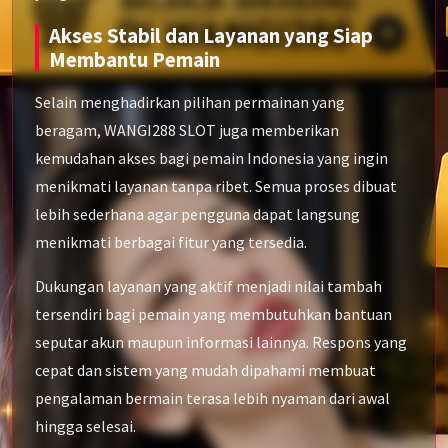
Akses Stabil dan Layanan yang Siap
Membantu Pemain
Selain menghadirkan pilihan permainan yang
beragam, WANGI288 SLOT juga memberikan
kemudahan akses bagi pemain Indonesia yang ingin
menikmati layanan tanpa ribet. Semua proses dibuat
lebih sederhana agar pengguna dapat langsung
menikmati berbagai fitur yang tersedia.
Dukungan layanan yang aktif menjadi nilai tambah
tersendiri bagi pemain yang membutuhkan bantuan
seputar akun maupun informasi lainnya. Respons yang
cepat dan sistem yang mudah dipahami membuat
pengalaman bermain terasa lebih nyaman dari awal
hingga selesai.