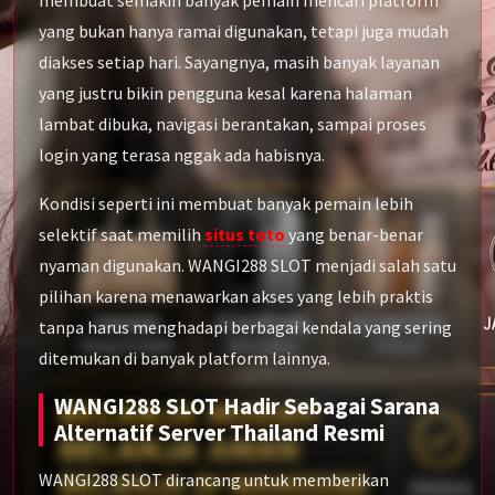
membuat semakin banyak pemain mencari platform
yang bukan hanya ramai digunakan, tetapi juga mudah
diakses setiap hari. Sayangnya, masih banyak layanan
yang justru bikin pengguna kesal karena halaman
lambat dibuka, navigasi berantakan, sampai proses
login yang terasa nggak ada habisnya.
Kondisi seperti ini membuat banyak pemain lebih
selektif saat memilih
situs toto
yang benar-benar
nyaman digunakan. WANGI288 SLOT menjadi salah satu
pilihan karena menawarkan akses yang lebih praktis
tanpa harus menghadapi berbagai kendala yang sering
ditemukan di banyak platform lainnya.
WANGI288 SLOT Hadir Sebagai Sarana
Alternatif Server Thailand Resmi
WANGI288 SLOT dirancang untuk memberikan