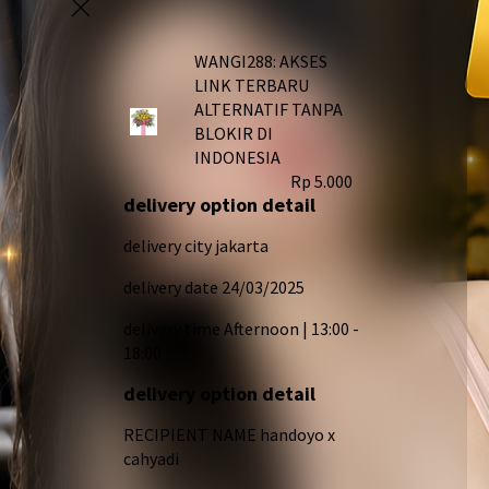
WANGI288: AKSES
LINK TERBARU
ALTERNATIF TANPA
BLOKIR DI
INDONESIA
Rp 5.000
delivery option detail
delivery city
jakarta
delivery date
24/03/2025
delivery time
Afternoon | 13:00 -
18:00
delivery option detail
RECIPIENT NAME
handoyo x
cahyadi