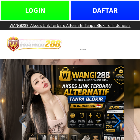
LOGIN
DAFTAR
WANGI288: Akses Link Terbaru Alternatif Tanpa Blokir di Indonesia