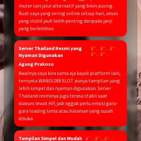
muter cari jalur alternatif yang bikin pusing.
Buat saya yang sering online setiap hari, akses
yang stabil jauh lebih penting daripada janji
yang berlebihan.
Server Thailand Resmi yang
â˜…â˜…â˜…
â˜…â˜…
Nyaman Digunakan
Agung Prakoso
Awalnya saya kira sama aja kayak platform lain,
ternyata WANGI288 SLOT punya tampilan yang
lebih simpel dan nyaman digunakan. Server
Thailand resminya juga terasa stabil saat
diakses lewat HP, jadi nggak perlu emosi gara-
gara loading lama atau halaman yang susah
dibuka.
Tampilan Simpel dan Mudah
â˜…â˜…â˜…