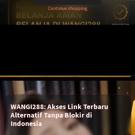
Continue shopping
WANGI288 akses terbaru link alternatif untuk pemain
setiap wangi288 tanpa menggunakan vpn tidak akan
terblokir akses di Indonesia.
Show More â†’
WANGI288: Akses Link Terbaru
Alternatif Tanpa Blokir di
Indonesia